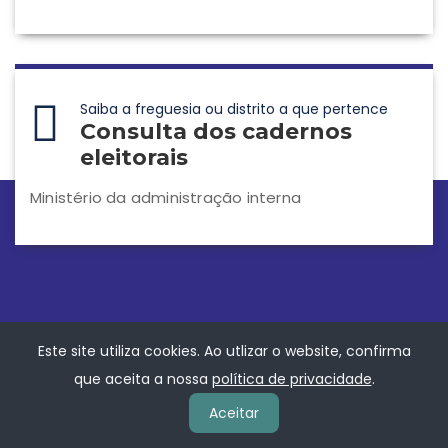
Saiba a freguesia ou distrito a que pertence
Consulta dos cadernos
eleitorais
Ministério da administração interna
Contacte A Instituição
Este site utiliza cookies. Ao utlizar o website, confirma
que aceita a nossa
política de privacidade
.
Freguesia de Valada
Aceitar
Rua 25 de Abril, 2070-517 Valada