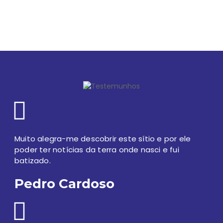
Ligação Externa
Ligação Externa
Farmácias de serviço
Ligação Externa
Códigos postais
Proteção Civil
Muito alegra-me descobrir este sítio e por ele
poder ter notícias da terra onde nasci e fui
batizado.
Pedro Cardoso