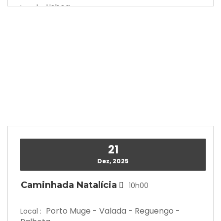
Lisboa
Local :
21
Dez, 2025
Caminhada Natalícia
10h00
Porto Muge - Valada - Reguengo -
Local :