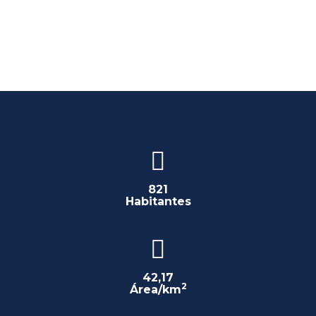
821
Habitantes
42,17
2
Área/km