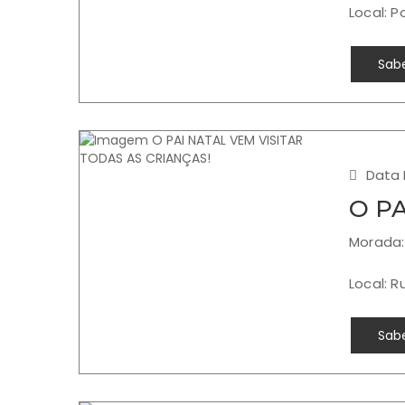
Local: 
Sabe
Data 
O P
Morada:
Local: 
Sabe