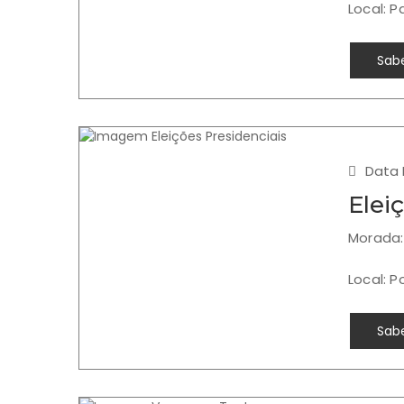
Local: P
Sabe
Data I
Elei
Morada:
Local: 
Sabe