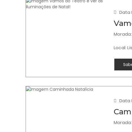
Data 
Vamo
Morada:
Local: L
Sabe
Data I
Cami
Morada: