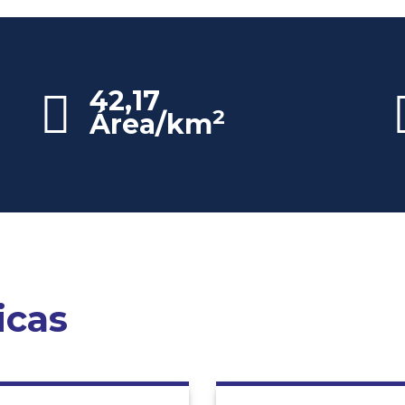
42,17
2
Área/km
icas