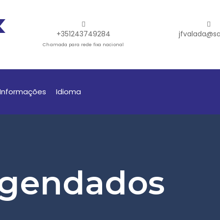
+351243749284
jfvalada@sa
Chamada para rede fixa nacional
Informações
Idioma
Agendados