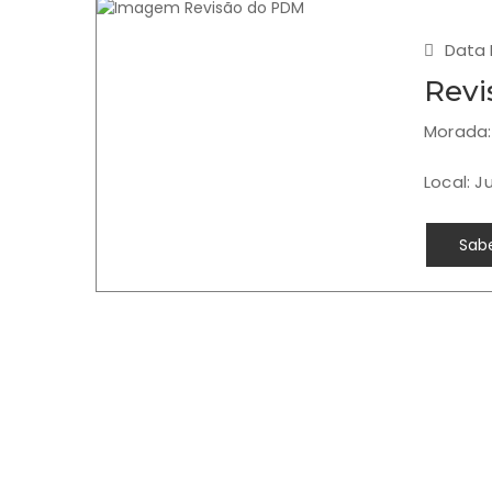
Data 
Revi
Morada: 
Local: 
Sabe