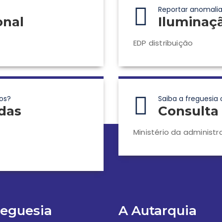
Reportar anomalia
onal
Iluminaç
EDP distribuição
os?
Saiba a freguesia 
das
Consulta 
Ministério da administr
reguesia
A Autarquia