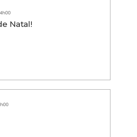
14h00
e Natal!
0h00