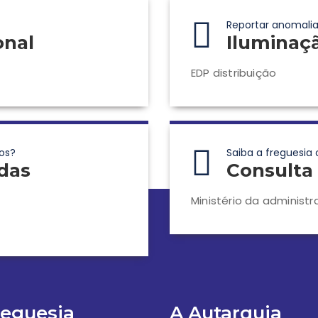
Reportar anomalia
onal
Iluminaç
EDP distribuição
os?
Saiba a freguesia 
das
Consulta 
Ministério da administr
reguesia
A Autarquia