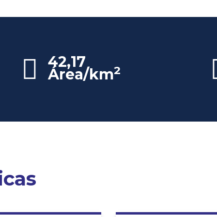
42,17
2
Área/km
icas