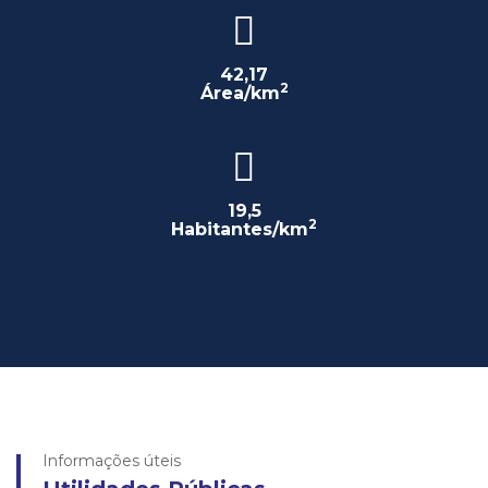
42,17
2
Área/km
19,5
2
Habitantes/km
Informações úteis