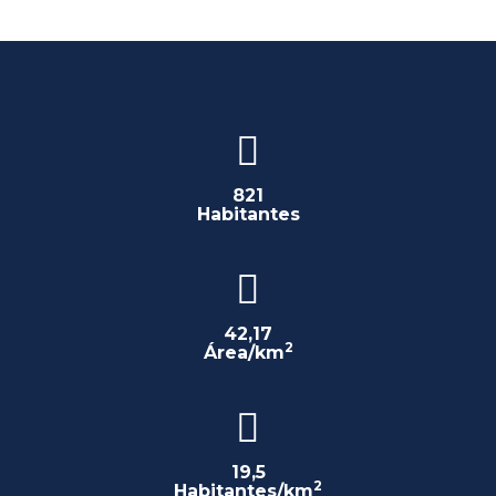
821
Habitantes
42,17
2
Área/km
19,5
2
Habitantes/km