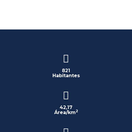
821
Habitantes
42,17
2
Área/km