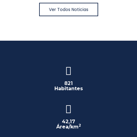
Ver Todos Noticias
821
Habitantes
42,17
2
Área/km