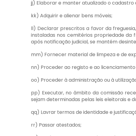
jj) Elaborar e manter atualizado o cadastro
kk) Adquirir e alienar bens móveis;
ll) Declarar prescritos a favor da fregues
instaladas nos cemitérios propriedade da 
após notificação judicial, se mantém desi
mm) Fornecer material de limpeza e de expe
nn) Proceder ao registo e ao licenciamento
oo) Proceder à administração ou à utilizaç
pp) Executar, no âmbito da comissão rec
sejam determinadas pelas leis eleitorais e d
qq) Lavrar termos de identidade e justificaç
rr) Passar atestados;