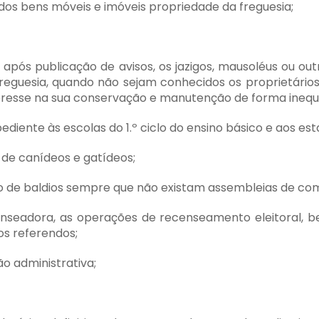
 dos bens móveis e imóveis propriedade da freguesia;
ia, após publicação de avisos, os jazigos, mausoléus ou 
freguesia, quando não sejam conhecidos os proprietários
nteresse na sua conservação e manutenção de forma inequ
diente às escolas do 1.º ciclo do ensino básico e aos e
 de canídeos e gatídeos;
ão de baldios sempre que não existam assembleias de co
enseadora, as operações de recenseamento eleitoral,
os referendos;
ão administrativa;