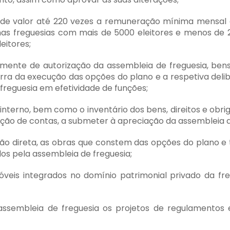
eis de valor até 220 vezes a remuneração mínima mensal
nas freguesias com mais de 5000 eleitores e menos de 2
eitores;
mente de autorização da assembleia de freguesia, bens 
orra da execução das opções do plano e a respetiva del
reguesia em efetividade de funções;
nterno, bem como o inventário dos bens, direitos e obri
ção de contas, a submeter à apreciação da assembleia d
ação direta, as obras que constem das opções do plano
os pela assembleia de freguesia;
veis integrados no domínio patrimonial privado da fre
ssembleia de freguesia os projetos de regulamentos