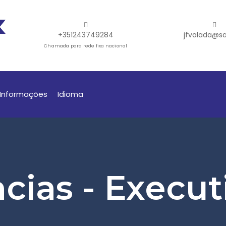
+351243749284
jfvalada@sa
Chamada para rede fixa nacional
Informações
Idioma
ias - Execut