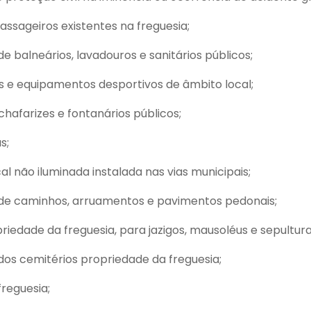
ssageiros existentes na freguesia;
e balneários, lavadouros e sanitários públicos;
os e equipamentos desportivos de âmbito local;
afarizes e fontanários públicos;
s;
al não iluminada instalada nas vias municipais;
de caminhos, arruamentos e pavimentos pedonais;
riedade da freguesia, para jazigos, mausoléus e sepultur
dos cemitérios propriedade da freguesia;
freguesia;