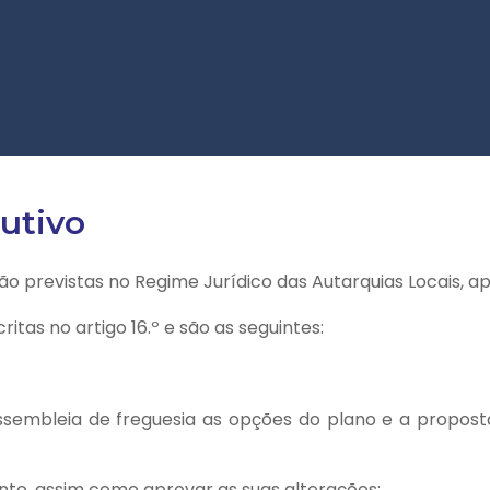
utivo
o previstas no Regime Jurídico das Autarquias Locais, ap
itas no artigo 16.º e são as seguintes:
sembleia de freguesia as opções do plano e a propos
nto, assim como aprovar as suas alterações;