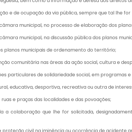
freguesia, bem como à informação e defesa dos direitos d
ção e de ocupação da via pública, sempre que tal lhe for
câmara municipal, no processo de elaboração dos planos
âmara municipal, na discussão pública dos planos munici
os planos municipais de ordenamento do território;
ção comunitária nas áreas da ação social, cultura e desp
es particulares de solidariedade social, em programas e i
ural, educativa, desportiva, recreativa ou outra de interes
ruas e praças das localidades e das povoações;
da a colaboração que lhe for solicitada, designadamen
proteção civil na iminência ou ocorrência de acidente g