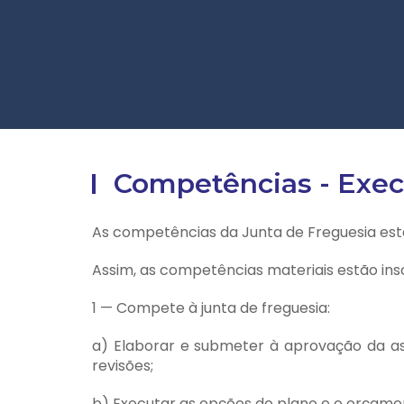
Competências - Exec
As competências da Junta de Freguesia estã
Assim, as competências materiais estão inscr
1 — Compete à junta de freguesia:
a) Elaborar e submeter à aprovação da as
revisões;
b) Executar as opções do plano e o orçame