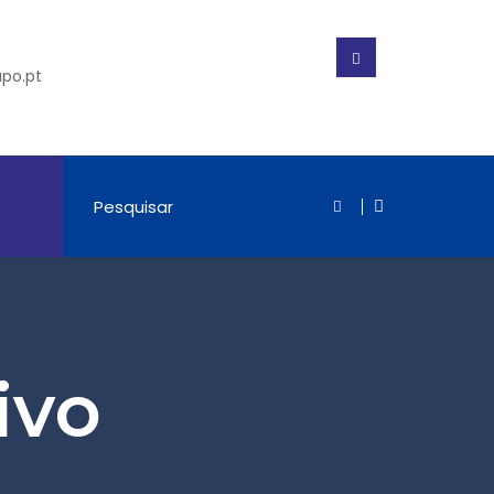
po.pt
ivo