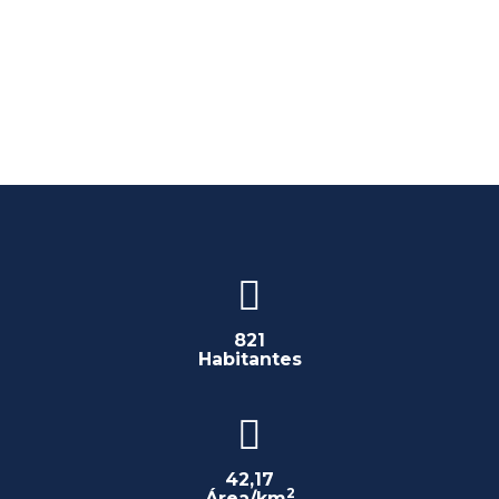
821
Habitantes
42,17
2
Área/km