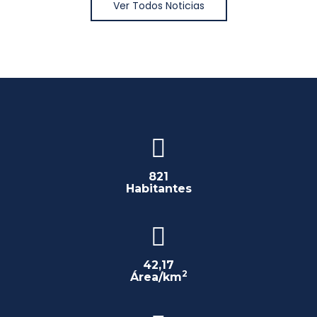
Ver Todos Noticias
821
Habitantes
42,17
2
Área/km